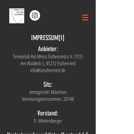
IMPRESSUM[1]
Anbieter:
Tennisclub Rot-Weiss Eschenried e.V. (TCE)
Am Waldeck 5, 85232 Eschenried
info@tceschenried.de
Sitz:
Amtsgericht: München
Vereinsregisternummer: 20148
Vorstand:
D. Wintersberger